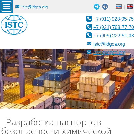
istc@idgca.org
|
+7 (911) 928-95-75
+7 (921) 768-77-70
+7 (905) 222-51-38
istc@idgca.org
info@idgca.org
Разработка паспортов
безопасности химической