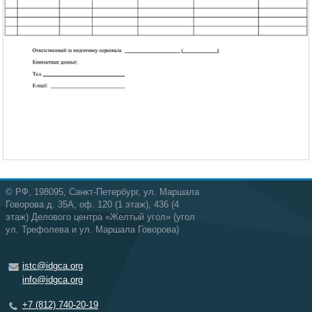
© РФ, 198095, Санкт-Петербург, ул. Маршала
Говорова д. 35А, оф. 120 (1 этаж), 436 (4
этаж) Делового центра «Желтый угол» (угол
ул. Трефолева и ул. Маршала Говорова)
istc@idgca.org
info@idgca.org
+7 (812) 740-20-19